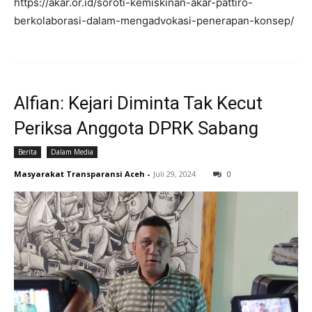
https://akar.or.id/soroti-kemiskinan-akar-pattiro-
berkolaborasi-dalam-mengadvokasi-penerapan-konsep/
Alfian: Kejari Diminta Tak Kecut
Periksa Anggota DPRK Sabang
Berita
Dalam Media
Masyarakat Transparansi Aceh
-
Juli 29, 2024
0