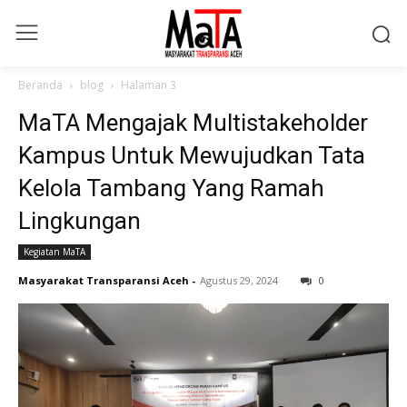
Beranda
blog
Halaman 3
MaTA Mengajak Multistakeholder
Kampus Untuk Mewujudkan Tata
Kelola Tambang Yang Ramah
Lingkungan
Kegiatan MaTA
Masyarakat Transparansi Aceh
-
Agustus 29, 2024
0